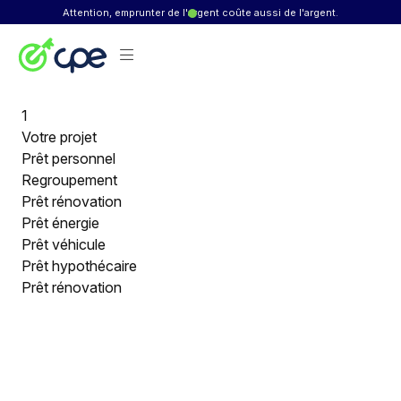
Skip to content
Attention, emprunter de l'argent coûte aussi de l'argent.
1
Votre projet
Prêt personnel
Regroupement
Prêt rénovation
Prêt énergie
Prêt véhicule
Prêt hypothécaire