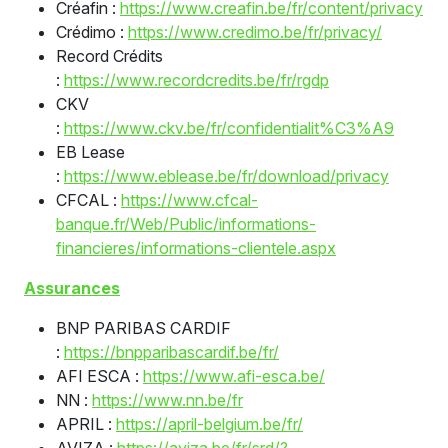
Créafin :
https://www.creafin.be/fr/content/privacy
Crédimo :
https://www.credimo.be/fr/privacy/
Record Crédits
:
https://www.recordcredits.be/fr/rgdp
CKV
:
https://www.ckv.be/fr/confidentialit%C3%A9
EB Lease
:
https://www.eblease.be/fr/download/privacy
CFCAL :
https://www.cfcal-
banque.fr/Web/Public/informations-
financieres/informations-clientele.aspx
Assurances
BNP PARIBAS CARDIF
:
https://bnpparibascardif.be/fr/
AFI ESCA :
https://www.afi-esca.be/
NN :
https://www.nn.be/fr
APRIL :
https://april-belgium.be/fr/