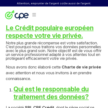
Skip to content
Attention, emprunter de l'argent coûte aussi de l'argent.
Le Crédit populaire européen
respecte votre vie privée.
Notre plus grande récompense est votre satisfaction.
C’est pourquoi nous traitons vos données personnelles
avec le plus grand soin. Notre objectif est de vous offrir
un service professionnel adapté à vos attentes tout en
protégeant efficacement votre vie privée.
Nous avons donc élaboré cette
Charte de vie privée
avec attention et nous vous invitons à en prendre
connaissance.
Qui est le responsable du
traitement des données?
La société
SRL CPE Crédit
, dont le siège social se