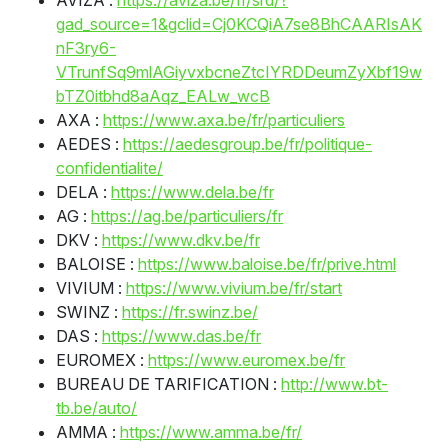
AVIZA :
https://aviza.be/fr/srd/?
gad_source=1&gclid=Cj0KCQiA7se8BhCAARIsAK
nF3ry6-
VTrunfSq9mlAGiyvxbcneZtcIYRDDeumZyXbf19w
bTZ0itbhd8aAqz_EALw_wcB
AXA :
https://www.axa.be/fr/particuliers
AEDES :
https://aedesgroup.be/fr/politique-
confidentialite/
DELA :
https://www.dela.be/fr
AG :
https://ag.be/particuliers/fr
DKV :
https://www.dkv.be/fr
BALOISE :
https://www.baloise.be/fr/prive.html
VIVIUM :
https://www.vivium.be/fr/start
SWINZ :
https://fr.swinz.be/
DAS :
https://www.das.be/fr
EUROMEX :
https://www.euromex.be/fr
BUREAU DE TARIFICATION :
http://www.bt-
tb.be/auto/
AMMA :
https://www.amma.be/fr/