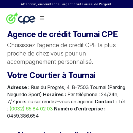
Skip to content
Attention, emprunter de l'argent coûte aussi de l'argent.
Agence de crédit Tournai CPE
Choisissez l’agence de crédit CPE la plus
proche de chez vous pour un
accompagnement personnalisé.
Votre Courtier à Tournai
Adresse :
Rue du Progrès, 4, B-7503 Tournai (Parking
Negundo Sport)
Horaires :
Par téléphone : 24/24h,
7/7 jours ou sur rendez-vous en agence
Contact :
Tél
:
(0032) 65 84 02 03
Numéro d’entreprise :
0459.386.654