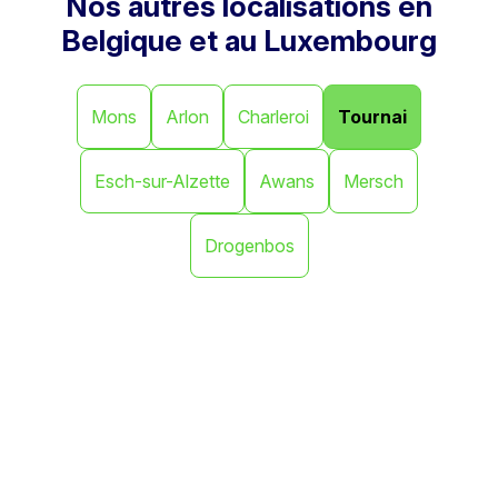
Nos autres localisations en
Belgique et au Luxembourg
Mons
Arlon
Charleroi
Tournai
Esch-sur-Alzette
Awans
Mersch
Drogenbos