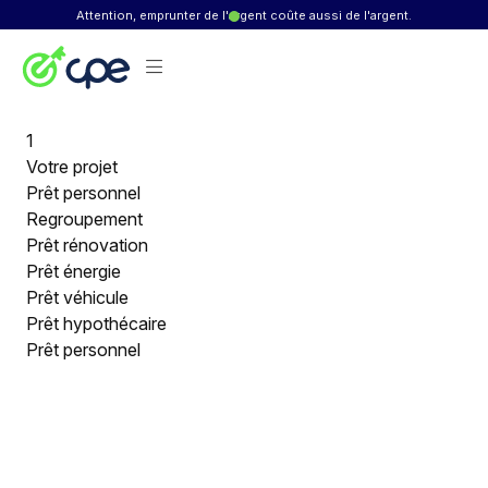
Skip to content
Attention, emprunter de l'argent coûte aussi de l'argent.
1
Votre projet
Prêt personnel
Regroupement
Prêt rénovation
Prêt énergie
Prêt véhicule
Prêt hypothécaire